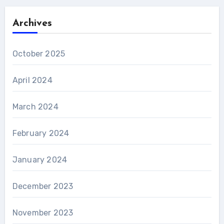
Archives
October 2025
April 2024
March 2024
February 2024
January 2024
December 2023
November 2023