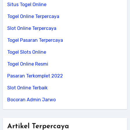
Situs Togel Online
Togel Online Terpercaya
Slot Online Terpercaya
Togel Pasaran Terpercaya
Togel Slots Online
Togel Online Resmi
Pasaran Terkomplet 2022
Slot Online Terbaik
Bocoran Admin Jarwo
Artikel Terpercaya