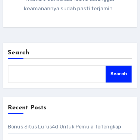
keamanannya sudah pasti terjamin…
Search
Search
Recent Posts
Bonus Situs Lurus4d Untuk Pemula Terlengkap