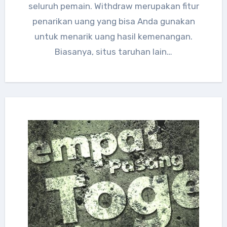
seluruh pemain. Withdraw merupakan fitur
penarikan uang yang bisa Anda gunakan
untuk menarik uang hasil kemenangan.
Biasanya, situs taruhan lain…