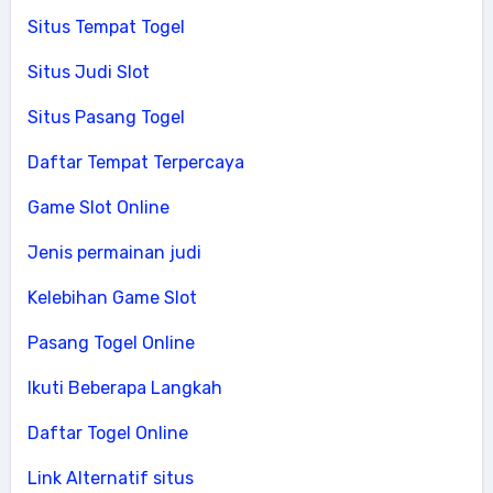
Situs Tempat Togel
Situs Judi Slot
Situs Pasang Togel
Daftar Tempat Terpercaya
Game Slot Online
Jenis permainan judi
Kelebihan Game Slot
Pasang Togel Online
Ikuti Beberapa Langkah
Daftar Togel Online
Link Alternatif situs