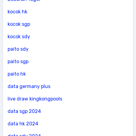
kocok hk
kocok sgp
kocok sdy
paito sdy
paito sgp
paito hk
data germany plus
live draw kingkongpools
data sgp 2024
data hk 2024