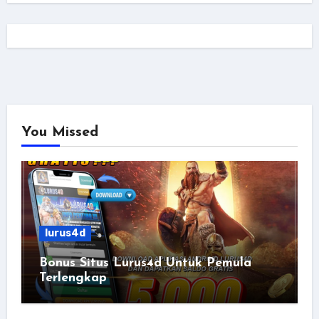
You Missed
lurus4d
Bonus Situs Lurus4d Untuk Pemula
Terlengkap