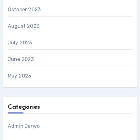
October 2023
August 2023
July 2023
June 2023
May 2023
Categories
Admin Jarwo