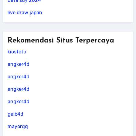
data sdy 2024
live draw japan
Rekomendasi Situs Terpercaya
kiostoto
angker4d
angker4d
angker4d
angker4d
gaib4d
mayorqq