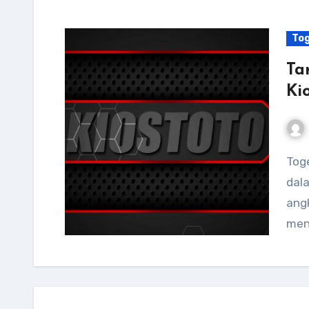
Tog
Ta
Ki
Togel Toto Online Tusuk Macau Kiostoto - Kalau
dal
angk
men