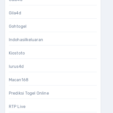
Gila4d
Gohtogel
Indohasilkeluaran
Kiostoto
lurus4d
Macan168
Prediksi Togel Online
RTP Live