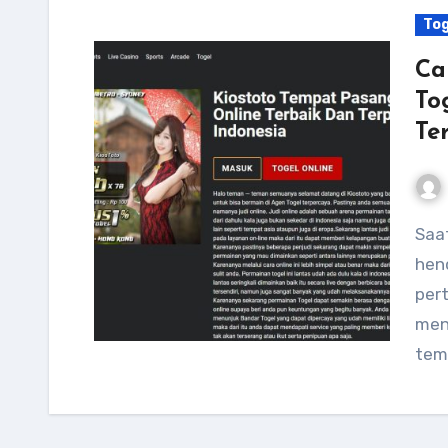
Tog
Ca
To
Te
Saat sebelum saat Anda memilih pasaran yang
hen
pert
men
tem