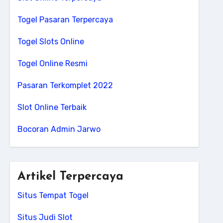
Togel Pasaran Terpercaya
Togel Slots Online
Togel Online Resmi
Pasaran Terkomplet 2022
Slot Online Terbaik
Bocoran Admin Jarwo
Artikel Terpercaya
Situs Tempat Togel
Situs Judi Slot