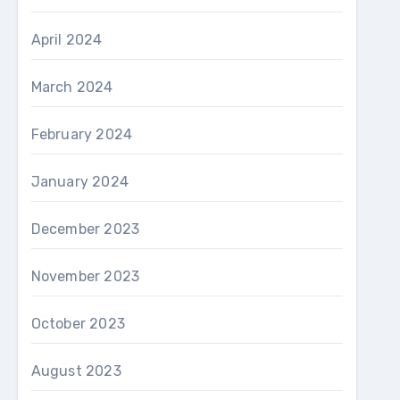
April 2024
March 2024
February 2024
January 2024
December 2023
November 2023
October 2023
August 2023