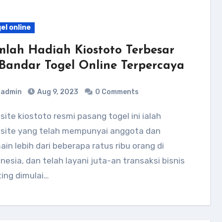
el online
mlah Hadiah Kiostoto Terbesar
 Bandar Togel Online Terpercaya
admin
Aug 9, 2023
0 Comments
site yang telah mempunyai anggota dan
in lebih dari beberapa ratus ribu orang di
nesia, dan telah layani juta-an transaksi bisnis
ing dimulai…