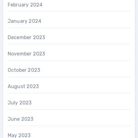
February 2024
January 2024
December 2023
November 2023
October 2023
August 2023
July 2023
June 2023
May 2023