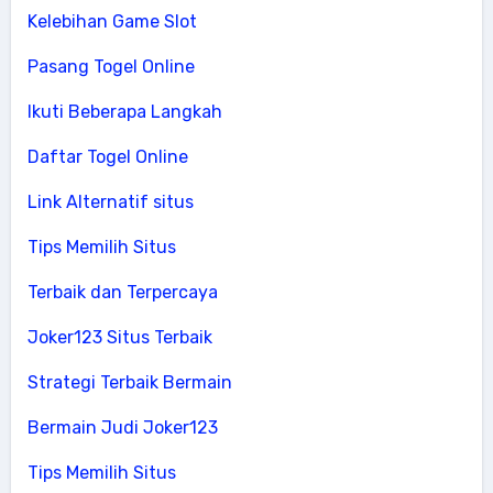
Kelebihan Game Slot
Pasang Togel Online
Ikuti Beberapa Langkah
Daftar Togel Online
Link Alternatif situs
Tips Memilih Situs
Terbaik dan Terpercaya
Joker123 Situs Terbaik
Strategi Terbaik Bermain
Bermain Judi Joker123
Tips Memilih Situs