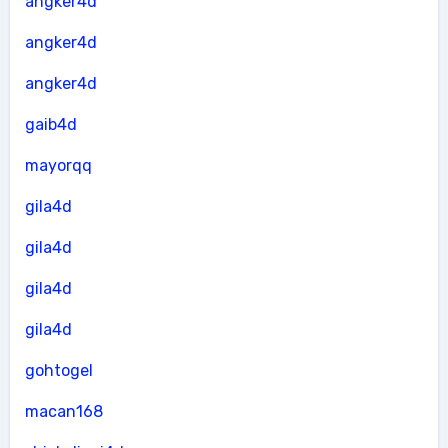
angker4d
angker4d
angker4d
gaib4d
mayorqq
gila4d
gila4d
gila4d
gila4d
gohtogel
macan168