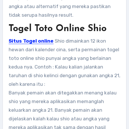
angka atau alternatif yang mereka pastikan
tidak serupa hasilnya result.
Togel Toto Online Shio
Situs Togel online
Shio dimainkan 12 ikon
hewan dari kalender cina, serta permainan togel
toto online shio punyai angka yang berlainan
kedua nya. Contoh : Kalau kalian jalankan
taruhan di shio kelinci dengan gunakan angka 21,
oleh karena itu :
Banyak pemain akan ditegakkan menang kalau
shio yang mereka aplikasikan memanglah
keluarkan angka 21. Banyak pemain akan
dijelaskan kalah kalau shio atau angka yang
mereka aplikasikan tak sama dengan hasil