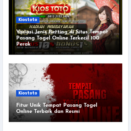
Kiostoto
Variasi Jenis Betting di Situs Tempat
Pasang Togel Online Terkecil 100
Perak
Kiostoto
Fitur Unik Tempat Pasang Togel
Online Terbaik dan Resmi