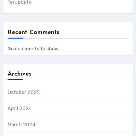
Terupdate
Recent Comments
No comments to show.
Archives
October 2025
April 2024
March 2024