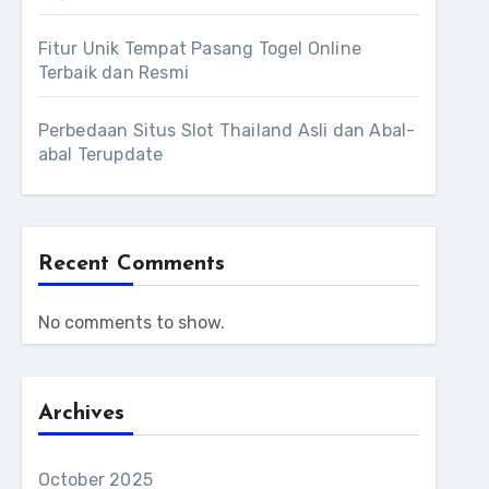
Fitur Unik Tempat Pasang Togel Online
Terbaik dan Resmi
Perbedaan Situs Slot Thailand Asli dan Abal-
abal Terupdate
Recent Comments
No comments to show.
Archives
October 2025