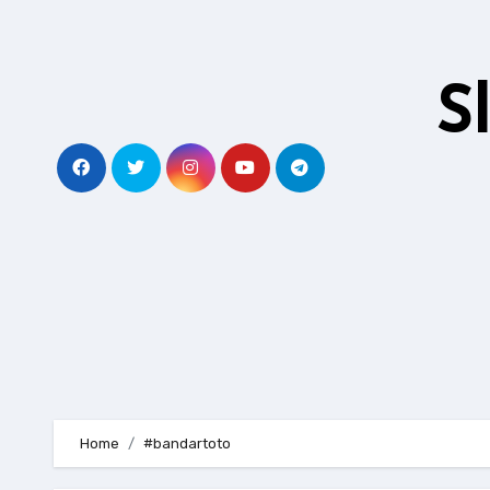
Skip
to
content
S
Home
#bandartoto