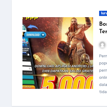
lur
Bo
Te
Permainan togel online, memang sudah sangat
popu
per
onl
dala
tid