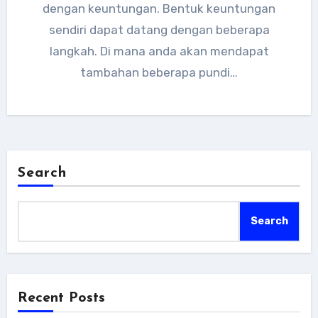
dengan keuntungan. Bentuk keuntungan
sendiri dapat datang dengan beberapa
langkah. Di mana anda akan mendapat
tambahan beberapa pundi…
Search
Search
Recent Posts