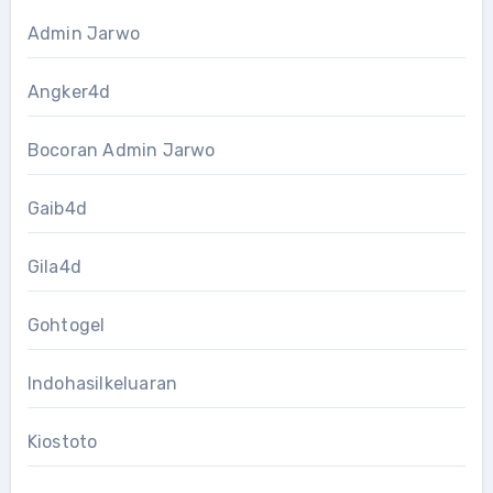
Admin Jarwo
Angker4d
Bocoran Admin Jarwo
Gaib4d
Gila4d
Gohtogel
Indohasilkeluaran
Kiostoto