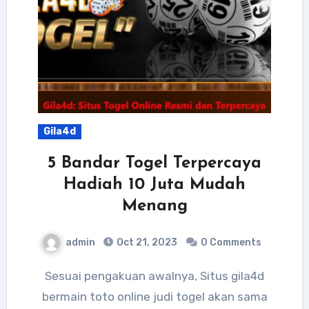
Gila4d
5 Bandar Togel Terpercaya
Hadiah 10 Juta Mudah
Menang
admin
Oct 21, 2023
0 Comments
Sesuai pengakuan awalnya, Situs gila4d
bermain toto online judi togel akan sama