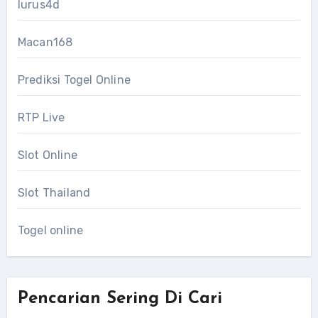
lurus4d
Macan168
Prediksi Togel Online
RTP Live
Slot Online
Slot Thailand
Togel online
Pencarian Sering Di Cari