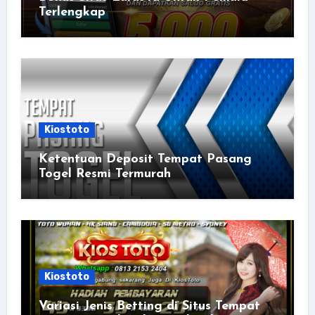
Terlengkap
Kiostoto
Ketentuan Deposit Tempat Pasang
Togel Resmi Termurah
Kiostoto
Variasi Jenis Betting di Situs Tempat