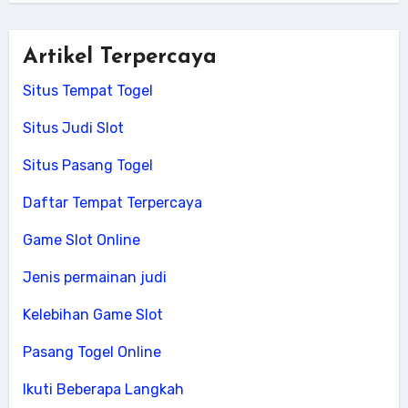
Artikel Terpercaya
Situs Tempat Togel
Situs Judi Slot
Situs Pasang Togel
Daftar Tempat Terpercaya
Game Slot Online
Jenis permainan judi
Kelebihan Game Slot
Pasang Togel Online
Ikuti Beberapa Langkah