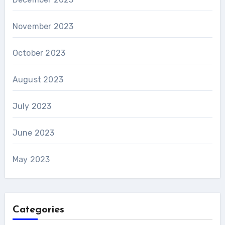
November 2023
October 2023
August 2023
July 2023
June 2023
May 2023
Categories