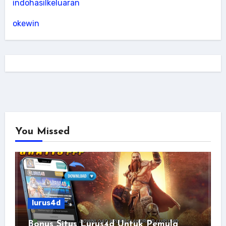
indohasilkeluaran
okewin
You Missed
lurus4d
Bonus Situs Lurus4d Untuk Pemula