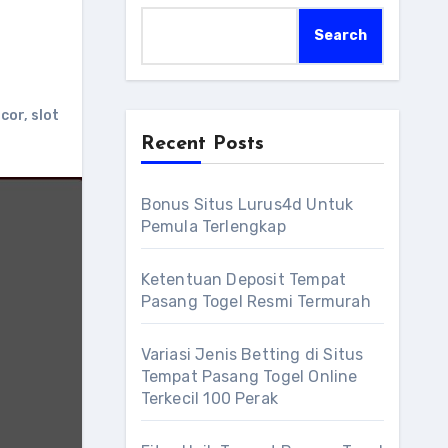
Search
acor
,
slot
Recent Posts
Bonus Situs Lurus4d Untuk
Pemula Terlengkap
Ketentuan Deposit Tempat
Pasang Togel Resmi Termurah
Variasi Jenis Betting di Situs
Tempat Pasang Togel Online
Terkecil 100 Perak