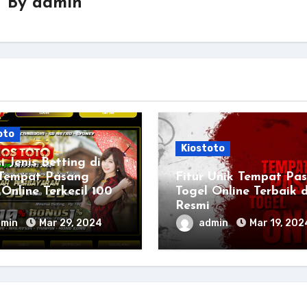
By
admin
oto
Kiostoto
i Jenis Betting di
 Tempat Pasang
Fitur Unik Tempat Pa
 Online Terkecil 100
Togel Online Terbaik 
Resmi
dmin
Mar 29, 2024
admin
Mar 19, 202