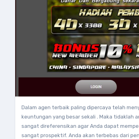
Dalam agen terbaik paling dipercaya telah menyuguhkan banyak potongan harga menarik dan selalu memberi
keuntungan yang besar sekali . Maka tidaklah an
sangat direferensikan agar Anda dapat mempe
sangat prospektif. Anda akan terbebas dari p