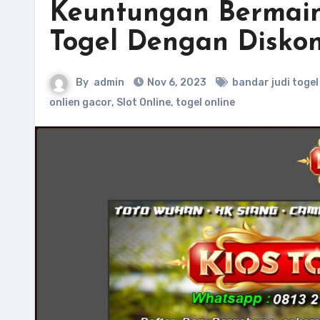
Keuntungan Bermain 
Togel Dengan Diskon
By
admin
Nov 6, 2023
bandar judi togel
onlien gacor
,
Slot Online
,
togel online