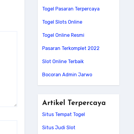
Togel Pasaran Terpercaya
Togel Slots Online
Togel Online Resmi
Pasaran Terkomplet 2022
Slot Online Terbaik
Bocoran Admin Jarwo
Artikel Terpercaya
Situs Tempat Togel
Situs Judi Slot