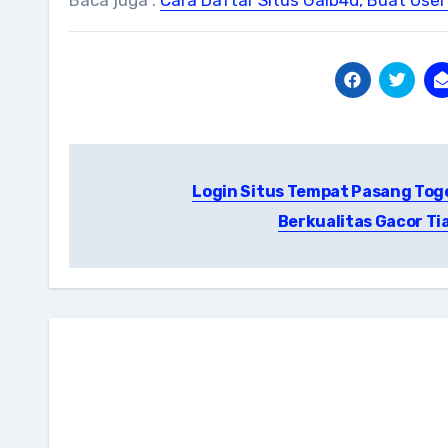
Post
Login Situs Tempat Pasang Toge
navigation
Berkualitas Gacor Ti