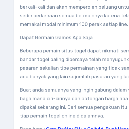
berkali-kali dan akan memperoleh peluang unt
sedih berkenaan semua bermainnya karena tel
memakai modal minimum 100 perak setiap line.
Dapat Bermain Games Apa Saja
Beberapa pemain situs togel dapat nikmati se
bandar togel paling dipercaya telah menyuguhk
pasaran sekalian tipe permainan yang tidak sa
ada banyak yang lain sejumlah pasaran yang l
Buat anda semuanya yang ingin gabung dalam we
bagaimana ciri-cirinya dan potongan harga apa
dipakai sekarang ini. Dari semua pengakuan i
tiap pemain togel online didalamnya.
Baca juga :
Cara Daftar Situs Gaib4d, Buat Use