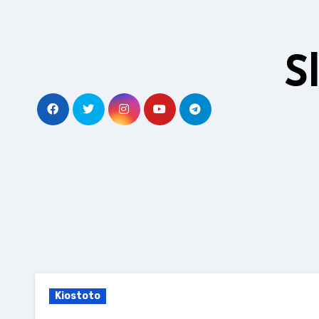
Skip
to
content
S
Kiostoto