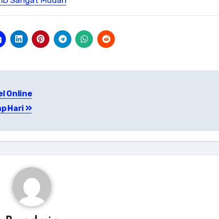
l Online
ap Hari