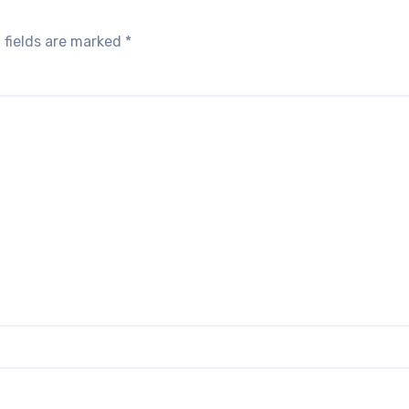
 fields are marked
*